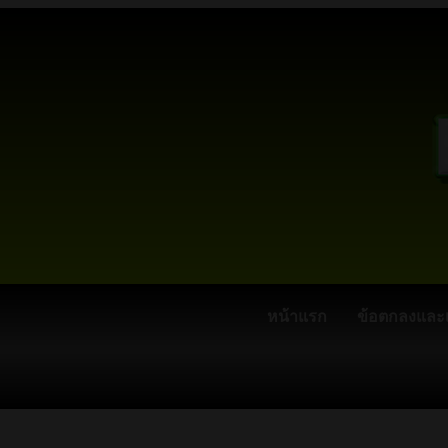
หน้าแรก
ข้อตกลงและเ