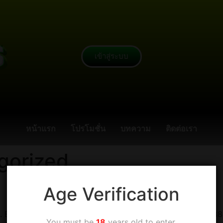
เข้าสู่ระบบ
หน้าแรก
โปรโมชั่น
บทความ
ติดต่อเรา
gorized
Age Verification
. Edit or delete it, then start writing! adminwww.easyslot88
You must be
18
years old to enter.