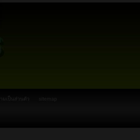
มเป็นส่วนตัว
sitemap